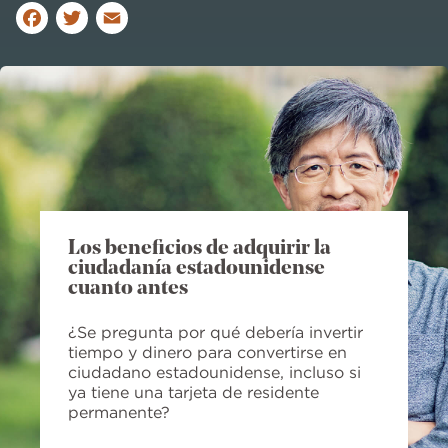
F
T
E
a
w
m
c
it
ai
e
te
l
b
r
o
o
Los beneficios de adquirir la
k
ciudadanía estadounidense
cuanto antes
¿Se pregunta por qué debería invertir
tiempo y dinero para convertirse en
ciudadano estadounidense, incluso si
ya tiene una tarjeta de residente
permanente?