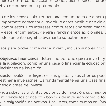
dinero a cosas como acciones, bonos, bienes raíces, fond
etivo de aumentar su patrimonio.
sivo de los ricos; cualquier persona con un poco de diner
s importante comenzar a invertir lo antes posible debido a
 compuestos. Los intereses compuestos aparecen cuando s
 y esos rendimientos, generan rendimientos adicionales. 
ede aumentar significativamente su patrimonio.
os para poder comenzar a invertir, incluso si no es rico:
objetivos financieros
: determine por qué quiere invertir y
a la jubilación, comprar una casa o financiar la educación
decisiones de inversión.
puesto:
evalúe sus ingresos, sus gastos y sus ahorros par
stinar a inversiones. Es fundamental tener una base fina
encia antes de invertir.
nda sobre las distintas opciones de inversión, sus riesgos
mprenda los conceptos básicos de inversión como la toler
 y la asignación de activos. Lea libros, tome cursos en lín