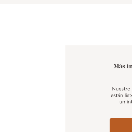
Más in
Nuestro 
están lis
un in