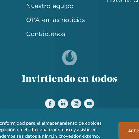
Nuestro equipo
OPA en las noticias
Contáctenos
Invirtiendo en todos
 conformidad para el almacenamiento de cookies
A
PRIVACIDAD
TÉRMINOS DE USO
SERVICIO AL CL
gación en el sitio, analizar su uso y asistir en
ACE
ndemos sus datos a ningún proveedor externo.