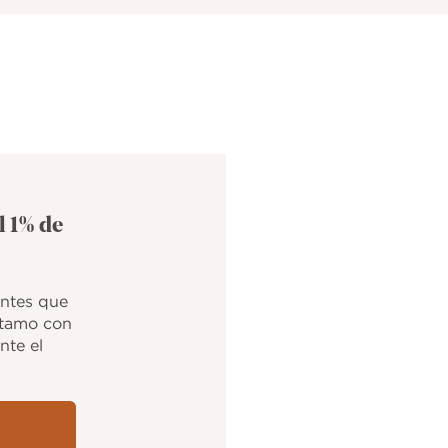
l 1% de
antes que
éstamo con
nte el