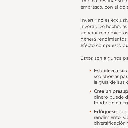
Implica destinar su 
r
o
empresas, con el obj
k
Invertir no es exclu
invertir. De hecho, e
generar rendimientos
genera rendimientos,
efecto compuesto pu
Estos son algunos pas
Establezca sus 
sea ahorrar par
la guía de sus 
Cree un presu
dinero puede de
fondo de emerg
Edúquese:
apre
rendimiento. Co
diversificación