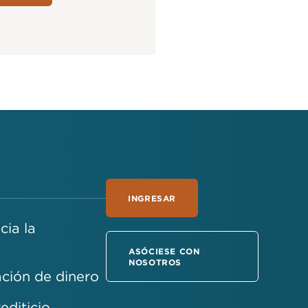
INGRESAR
ia la
a
ASÓCIESE CON
NOSOTROS
ción de dinero
rediticio