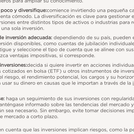
cieros para ampliar su conocimiento.
poco y diversifique:
comience invirtiendo una pequeña c
ienta cómodo. La diversificación es clave para gestionar e
ersiones entre distintos tipos de activos o industrias para 
 una sola inversión.
 de inversión adecuada:
dependiendo de su país, pueden ex
rsión disponibles, como cuentas de jubilación individual
stigue y seleccione el tipo de cuenta que se alinee con su
ezca ventajas impositivas, si corresponde.
inversiones:
decida si quiere invertir en acciones individu
 cotizados en bolsa (ETF) u otros instrumentos de invers
l riesgo, el rendimiento potencial, los cargos y su horizon
 usar su dinero en causas que le importan a través de la
se:
haga un seguimiento de sus inversiones con regularida
anténgase informado sobre las tendencias del mercado y 
ún sea necesario. Sin embargo, evite tomar decisiones imp
de mercado a corto plazo.
en cuenta que las inversiones implican riesgos, como la p