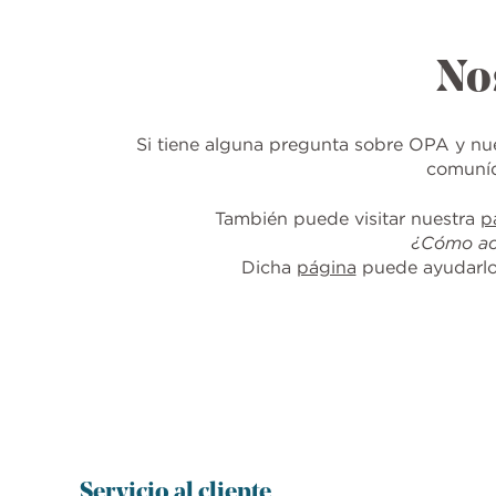
No
Si tiene alguna pregunta sobre OPA y nue
comuníq
También puede visitar nuestra
p
¿Cómo acc
Dicha
página
puede ayudarlo a
Servicio al cliente