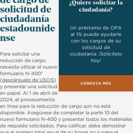
de cargo de
¿Quiere solicitar la
solicitud de
ciudadanía?
ciudadanía
estadounide
Un préstamo de OPA
al 1% puede ayudarle
nse
con los cargos de su
solicitud de
Para solicitar una
ciudadanía. ¡Solicítelo
reducción de cargo,
hoy!
necesita utilizar el nuevo
formulario N-400*
(
descárguelo de USCIS
)
CONOZCA MÁS
y presentar una solicitud
en papel. Al 1 de abril de
2024, el procesamiento
en línea para la reducción de cargo aún no está
disponible. Asegúrese de completar la parte 10 del
nuevo formulario N-400 y presentar todos los materiales
de respaldo solicitados. Para calificar, debe demostrar
que el ingreso total anual de su hogar no supera el