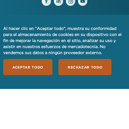
Al hacer clic en "Aceptar todo", muestra su conformidad
AVISO DE PRIVACIDAD FINANCIERA
para el almacenamiento de cookies en su dispositivo con el
fin de mejorar la navegación en el sitio, analizar su uso y
PRIVACIDAD
asistir en nuestros esfuerzos de mercadotecnia. No
vendemos sus datos a ningún proveedor externo.
TÉRMINOS DE USO
ACEPTAR TODO
RECHAZAR TODO
SERVICIO AL CLIENTE
SOLICITAR HOY
RECURSOS PARA MEDIOS
One Percent for America NMLS N.º 2269750. Con licencia
para conceder préstamos en CA, CO, CT, FL, IL, KS, ME, MD,
MA, MI, MN, NJ, NY, NC, OH, PA, SC, TX y VA.
One Percent for America es un prestamista que ofrece
igualdad de oportunidades. No discriminamos por motivos de