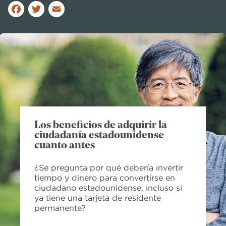
F
T
E
a
w
m
c
it
ai
e
te
l
b
r
o
o
Los beneficios de adquirir la
k
ciudadanía estadounidense
cuanto antes
¿Se pregunta por qué debería invertir
tiempo y dinero para convertirse en
ciudadano estadounidense, incluso si
ya tiene una tarjeta de residente
permanente?