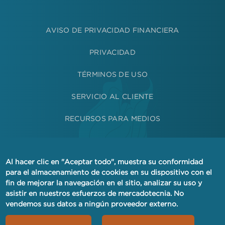
AVISO DE PRIVACIDAD FINANCIERA
PRIVACIDAD
TÉRMINOS DE USO
SERVICIO AL CLIENTE
RECURSOS PARA MEDIOS
One Percent for America NMLS N.º 2269750. Con licencia
para conceder préstamos en CA, CO, CT, FL, IL, KS, ME, MD,
Al hacer clic en "Aceptar todo", muestra su conformidad
MA, MI, MN, NJ, NY, NC, OH, PA, SC, TX y VA.
para el almacenamiento de cookies en su dispositivo con el
One Percent for America es un prestamista que ofrece
fin de mejorar la navegación en el sitio, analizar su uso y
igualdad de oportunidades. No discriminamos por motivos de
asistir en nuestros esfuerzos de mercadotecnia. No
raza, color, religión, nacionalidad, sexo, estado civil o edad, ni
vendemos sus datos a ningún proveedor externo.
por recibir asistencia pública.
© 2026 One Percent for America y sus respectivos autores.