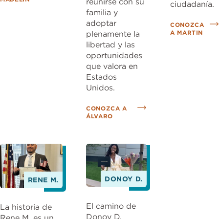
reunirse con su
ciudadanía.
familia y
adoptar
CONOZCA
A MARTIN
plenamente la
libertad y las
oportunidades
que valora en
Estados
Unidos.
CONOZCA A
ÁLVARO
DONOY D.
RENE M.
El camino de
La historia de
Donoy D.
Rene M. es un