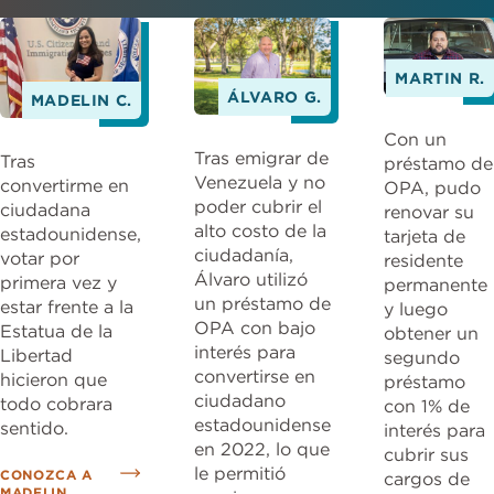
MARTIN R.
ÁLVARO G.
MADELIN C.
Con un
Tras emigrar de
Tras
préstamo de
Venezuela y no
convertirme en
OPA, pudo
poder cubrir el
ciudadana
renovar su
alto costo de la
estadounidense,
tarjeta de
ciudadanía,
votar por
residente
Álvaro utilizó
primera vez y
permanente
un préstamo de
estar frente a la
y luego
OPA con bajo
Estatua de la
obtener un
interés para
Libertad
segundo
convertirse en
hicieron que
préstamo
ciudadano
todo cobrara
con 1% de
estadounidense
sentido.
interés para
en 2022, lo que
cubrir sus
le permitió
CONOZCA A
cargos de
MADELIN