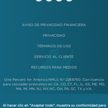
AVISO DE PRIVACIDAD FINANCIERA
PRIVACIDAD
TÉRMINOS DE USO
SERVICIO AL CLIENTE
RECURSOS PARA MEDIOS
One Percent for America NMLS N.º 2269750. Con licencia
para conceder préstamos en CA, CO, CT, FL, IL, KS, ME, MD,
MA, MI, MN, NJ, NY, NC, OH, PA, SC, TX y VA.
One Percent for America es un prestamista que ofrece
igualdad de oportunidades. No discriminamos por motivos de
raza, color, religión, nacionalidad, sexo, estado civil o edad, ni
Al hacer clic en "Aceptar todo", muestra su conformidad para