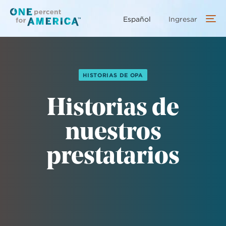
Saltar
al
Español
Ingresar
contenido
principal
HISTORIAS DE OPA
Historias de
nuestros
prestatarios