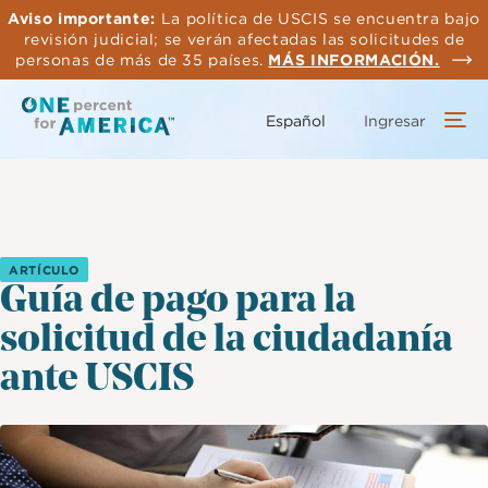
Saltar
Aviso importante:
La política de USCIS se encuentra bajo
al
revisión judicial; se verán afectadas las solicitudes de
contenido
personas de más de 35 países.
MÁS INFORMACIÓN.
principal
Español
Ingresar
ARTÍCULO
Guía de pago para la
solicitud de la ciudadanía
ante USCIS
Imagen