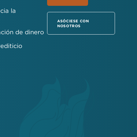
ia la
a
ASÓCIESE CON
NOSOTROS
ción de dinero
rediticio