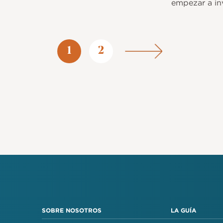
empezar a inv
Página
1
Página
2
SOBRE NOSOTROS
LA GUÍA