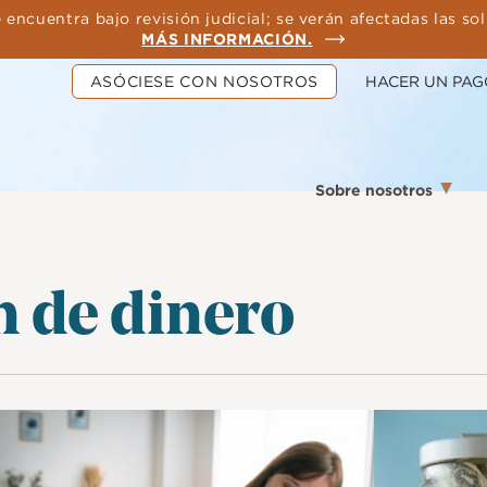
 encuentra bajo revisión judicial; se verán afectadas las so
MÁS INFORMACIÓN.
ASÓCIESE CON NOSOTROS
HACER UN PAG
Sobre nosotros
n de dinero
magen
Imagen